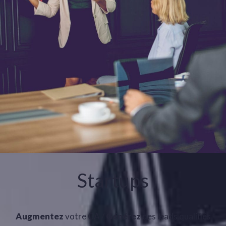
Startups
Augmentez
votre CA /
Générez
des leads qualifiés